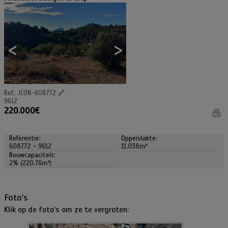
<
>
Ref.. JCON-608772
🔗
9612
220.000€
Referentie:
Oppervlakte:
608772 - 9612
11.038m²
Bouwcapaciteit:
2% (220.76m²)
Foto's
Klik op de foto's om ze te vergroten: