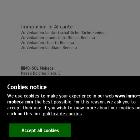
Immobilien In Alicante
Zu Verkaufen landwirtschaftliche fläche Benissa
Zu Verkaufen grundstücke/fincas Benissa
Zu Verkaufen chalets Benissa
Zu Verkaufen landhaus Benissa
INMO-SOL Mobeca
Paseo Dolores Piera, 5
03720 Benissa, Alicante
Spanien
Cookies notice
(+34)965.745.553
We use cookies to make your experience in our web
www.inmo-
mobeca.com
the best possible. For this reason, we ask you to
accept their use. If you wish to know more about our cookies po
Venta
|
Alquiler
click on this link:
política de cookies
.
Mis inmuebles en pisos.com
Accept all cookies
Impressum