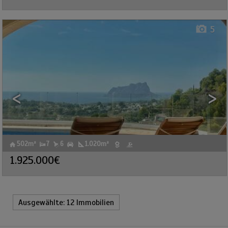
5
<
>
502m²
7
6
1.020m²
Ref. JCON-586555
🔗
1.925.000€
Ref2. 9608
Ausgewählte:
12 Immobilien