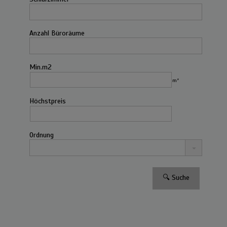
Anzahl Büroräume
Min.m2
m²
Höchstpreis
Ordnung
Benissa
,
Alicante
Landhaus zu verkaufen