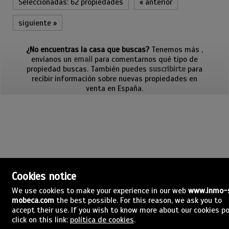
Seleccionadas:
62 propiedades
«
anterior
siguiente
»
¿No encuentras la casa que buscas?
Tenemos más
,
envíanos un
email
para comentarnos qué tipo de
propiedad buscas. También puedes
suscribirte
para
recibir información sobre nuevas propiedades en
venta en España.
Cookies notice
INMO-SOL Mobeca
Paseo Dolores Piera, 5
We use cookies to make your experience in our web
www.inmo-
03720 Benissa, Alicante
mobeca.com
the best possible. For this reason, we ask you to
España
accept their use. If you wish to know more about our cookies po
(+34)965.745.553
click on this link:
política de cookies
.